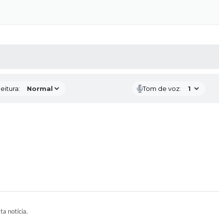
 MÍDIAS
RECEBA NOTÍCIAS
eitura:
Tom de voz:
ta notícia.